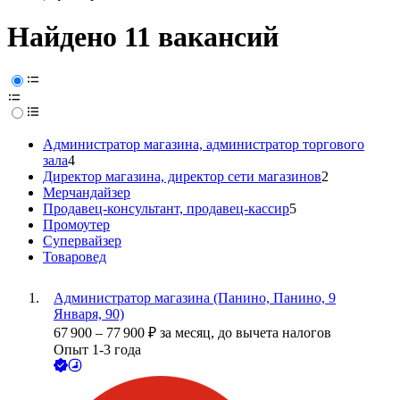
Найдено 11 вакансий
Администратор магазина, администратор торгового
зала
4
Директор магазина, директор сети магазинов
2
Мерчандайзер
Продавец-консультант, продавец-кассир
5
Промоутер
Супервайзер
Товаровед
Администратор магазина (Панино, Панино, 9
Января, 90)
67 900
–
77 900
₽
за месяц,
до вычета налогов
Опыт 1-3 года