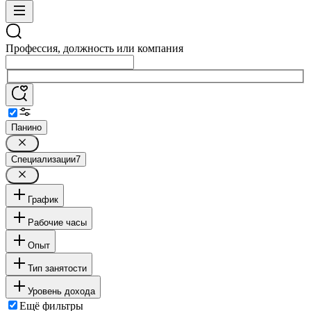
Профессия, должность или компания
Панино
Специализации
7
График
Рабочие часы
Опыт
Тип занятости
Уровень дохода
Ещё фильтры