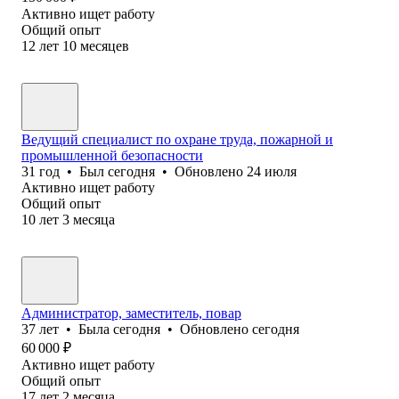
Активно ищет работу
Общий опыт
12
лет
10
месяцев
Ведущий специалист по охране труда, пожарной и
промышленной безопасности
31
год
•
Был
сегодня
•
Обновлено
24 июля
Активно ищет работу
Общий опыт
10
лет
3
месяца
Администратор, заместитель, повар
37
лет
•
Была
сегодня
•
Обновлено
сегодня
60 000
₽
Активно ищет работу
Общий опыт
17
лет
2
месяца