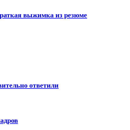
 краткая выжимка из резюме
твительно ответили
кадров