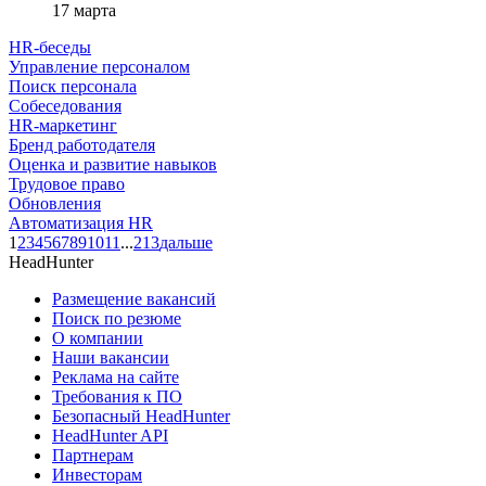
17 марта
HR-беседы
Управление персоналом
Поиск персонала
Собеседования
HR-маркетинг
Бренд работодателя
Оценка и развитие навыков
Трудовое право
Обновления
Автоматизация HR
1
2
3
4
5
6
7
8
9
10
11
...
213
дальше
HeadHunter
Размещение вакансий
Поиск по резюме
О компании
Наши вакансии
Реклама на сайте
Требования к ПО
Безопасный HeadHunter
HeadHunter API
Партнерам
Инвесторам