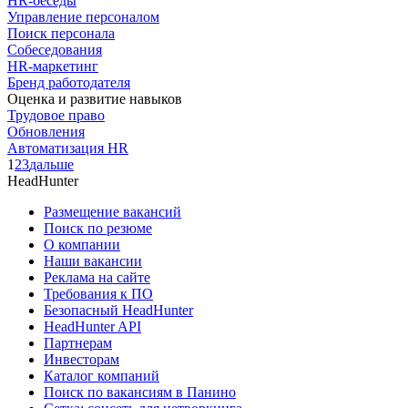
HR-беседы
Управление персоналом
Поиск персонала
Собеседования
HR-маркетинг
Бренд работодателя
Оценка и развитие навыков
Трудовое право
Обновления
Автоматизация HR
1
2
3
дальше
HeadHunter
Размещение вакансий
Поиск по резюме
О компании
Наши вакансии
Реклама на сайте
Требования к ПО
Безопасный HeadHunter
HeadHunter API
Партнерам
Инвесторам
Каталог компаний
Поиск по вакансиям в Панино