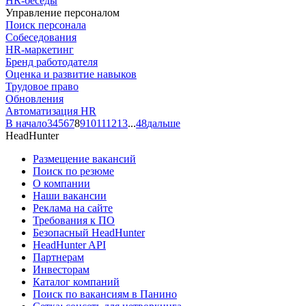
HR-беседы
Управление персоналом
Поиск персонала
Собеседования
HR-маркетинг
Бренд работодателя
Оценка и развитие навыков
Трудовое право
Обновления
Автоматизация HR
В начало
3
4
5
6
7
8
9
10
11
12
13
...
48
дальше
HeadHunter
Размещение вакансий
Поиск по резюме
О компании
Наши вакансии
Реклама на сайте
Требования к ПО
Безопасный HeadHunter
HeadHunter API
Партнерам
Инвесторам
Каталог компаний
Поиск по вакансиям в Панино