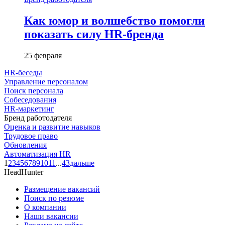
Как юмор и волшебство помогли
показать силу HR-бренда
25 февраля
HR-беседы
Управление персоналом
Поиск персонала
Собеседования
HR-маркетинг
Бренд работодателя
Оценка и развитие навыков
Трудовое право
Обновления
Автоматизация HR
1
2
3
4
5
6
7
8
9
10
11
...
43
дальше
HeadHunter
Размещение вакансий
Поиск по резюме
О компании
Наши вакансии