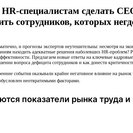
к HR-специалистам сделать C
ить сотрудников, которых негд
аматично, и прогнозы экспертов неутешительны: несмотря на эк
паниям находить адекватные решения наболевших HR-проблем? Р
эффективности. Предлагаем новые ответы на ключевые кадровые в
шении вопроса дефицита сотрудников и как донести критичност
ренние события оказывали крайне негативное влияние на рынок
л обусловлен неотвратимыми факторами.
тся показатели рынка труда и