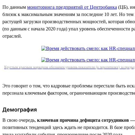
По данным
мониторинга предприятий от Центробанка
(ЦБ), ин
близок к максимальным значениям за последние 10 лет. Но тем
растущей загрузки производственных мощностей, которая обнов
(по данным с начала 2020 года) упал уровень обеспеченности 
отраслей.
Круглым красным маркером обозначен уровень показателя (в персентилях) за предыд
Это говорит о том, что кадровые проблемы перестали быть ис
персонала ключевым фактором, ограничивающим производств
Демография
В свою очередь,
ключевая причина дефицита сотрудников — 
позитивных тенденций здесь ждать не приходится. В базе про
труда усугубили события, произошедшие после 2020 года.