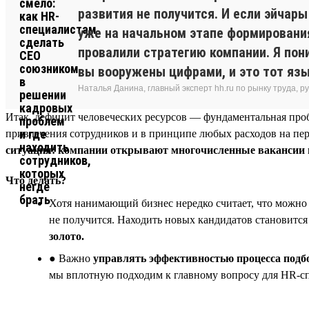
развития не получится. И если эйчар
уже на начальном этапе формирования
провалили стратегию компании. Я пон
вы вооружены цифрами, и это тот язы
Наталья Данина, главный эксперт hh.ru по рынку труда,
Итак, дефицит человеческих ресурсов — фундаментальная проб
привлечения сотрудников и в принципе любых расходов на пер
ситуация: компании открывают многочисленные вакансии и
Что делать?
Хотя нанимающий бизнес нередко считает, что можно
не получится. Находить новых кандидатов становитс
золото.
● Важно
управлять эффективностью процесса подб
мы вплотную подходим к главному вопросу для HR-с