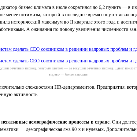
дикатор бизнес-климата в июле сократился до 6,2 пункта — в ию
 не менее оптимизм, который в последнее время сопутствовал оц
ила исторический максимум во II квартале этого года и достигл
работниками. А ожидания по поводу увеличения численности заня
ущий отчётный период, голубым цветом — за текущий отчётный период. Сдвиг показате
вправо — более высокие.
ключительно сложностями HR-департаментов. Предприятия, кото
енную активность.
негативные демографические процессы в стране.
Они долгоср
блематики — демографическая яма 90-х и нулевых. Дополнительн