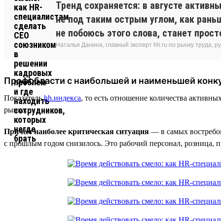
Тренд сохраняется: в августе активн
не под таким острым углом, как рань
не побоюсь этого слова, станет прост
Наталья Данина, главный эксперт hh.ru по рынку труда,
Профобласти с наибольшей и наименьшей конк
Показатель
hh.индекса
, то есть отношение количества активны
рынка.
Причём наиболее критическая ситуация
— в самых востребов
с прошлым годом снизилось. Это рабочий персонал, розница, пр