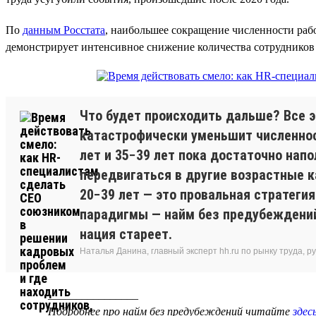
По
данным Росстата
, наибольшее сокращение численности раб
демонстрирует интенсивное снижение количества сотрудников 2
Что будет происходить дальше? Все э
катастрофически уменьшит численност
лет и 35−39 лет пока достаточно нап
передвигаться в другие возрастные к
20−39 лет — это провальная стратеги
парадигмы — найм без предубеждений. 
нация стареет.
Наталья Данина, главный эксперт hh.ru по рынку труда,
________________
Подробнее про найм без предубеждений читайте
здес