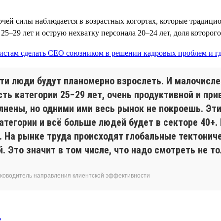
очей силы наблюдается в возрастных когортах, которые традици
5–29 лет и острую нехватку персонала 20–24 лет, доля которого
ти люди будут планомерно взрослеть. И малочислен
ь категории 25−29 лет, очень продуктивной и при
олнены, но одними ими весь рынок не покроешь. Эт
атегории и всё больше людей будет в секторе 40+.
я. На рынке труда происходят глобальные тектони
Это значит в том числе, что надо смотреть не толь
 руководитель направления клиентской эффективности
ь