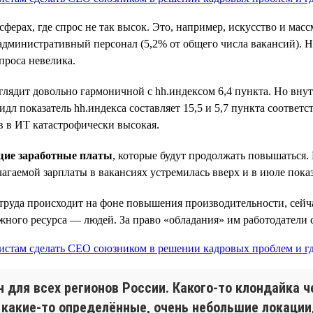
ферах, где спрос не так высок. Это, например, искусство и масс
 административный персонал (5,2% от общего числа вакансий). 
проса невелика.
глядит довольно гармоничной с hh.индексом 6,4 пункта. Но вн
л показатель hh.индекса составляет 15,5 и 5,7 пункта соответст
в в ИТ катастрофически высокая.
щие заработные платы
, которые будут продолжать повышаться. 
агаемой зарплаты в вакансиях устремилась вверх и в июле пока
труда происходит на фоне повышения производительности, сейча
ужного ресурса — людей. За право «обладания» им работодатели
 для всех регионов России. Какого-то клондайка ч
ь какие-то определённые, очень небольшие локации