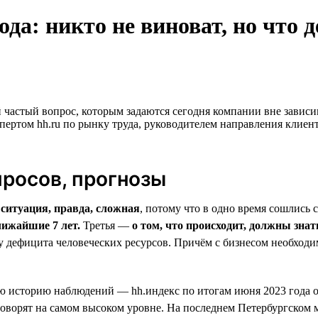
ода: никто не виноват, но что 
 частый вопрос, которым задаются сегодня компании вне зависи
ртом hh.ru по рынку труда, руководителем направления клиент
просов, прогнозы
—
ситуация, правда, сложная
, потому что в одно время сошлись
лижайшие 7 лет.
Третья —
о том, что происходит, должны знат
 дефицита человеческих ресурсов. Причём с бизнесом необходим
ю историю наблюдений — hh.индекс по итогам июня 2023 года оп
й говорят на самом высоком уровне. На последнем Петербургск