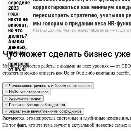
корректироваться как минимум каждый
пересмотреть стратегию, учитывая ре
мы говорим о придании веса HR-функц
Наталья Данина, главный эксперт hh.ru по рынку труда,
Что может сделать бизнес уже
Улучшать качество работы с людьми на всех уровнях — от СЕО
стратегию можно описать как Up or Out: либо компания растёт,
✅ Человекоцентричность и бережное отношение
✅ Найм без стереотипов
✅ Удержание людей
✅ Развитие бренда работодателя
✅ Управление впечатлениями сотрудников
Разумеется, это непростые системные и глубинные изменения,
Но тот факт, что эта тема звучит в актуальной повестке сам