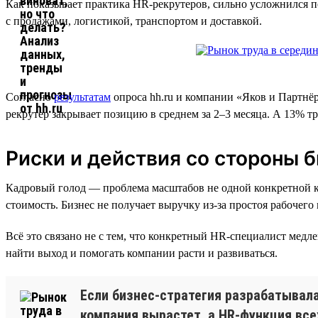
Как показывает практика HR-рекрутеров, сильно усложнился 
с продажами, логистикой, транспортом и доставкой.
Согласно
результатам
опроса hh.ru и компании «Яков и Партнёр
рекрутер закрывает позицию в среднем за 2–3 месяца. А 13% тр
Риски и действия со стороны 
Кадровый голод — проблема масштабов не одной конкретной ком
стоимость. Бизнес не получает выручку из-за простоя рабочег
Всё это связано не с тем, что конкретный HR-специалист медл
найти выход и помогать компании расти и развиваться.
Если бизнес-стратегия разрабатывалас
компания вырастет, а HR-функция все