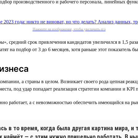
подбор производственного и рабочего персонала, линейных фун
Нажмите на изображение, чтобы увеличить его
ы», средний срок привлечения кандидатов увеличился в 1,5 раз
атят на подбор от 3 до 6 месяцев, хотя раньше этот показатель 
бизнеса
пании, а страны в целом. Возникает своего рода цепная реакци
о места, под удар попадает реализация стратегии компании и KP
енно работает, а с невозможностью обеспечить имеющийся на ры
ь в то время, когда была другая картина мира, и 
х наймёт — с этим нужно прицельно работать. В н