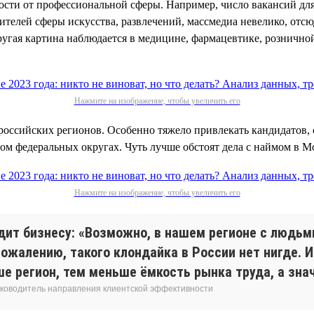
имости от профессиональной сферы. Например, число вакансий дл
вителей сферы искусства, развлечений, массмедиа невелико, отс
ругая картина наблюдается в медицине, фармацевтике, розничной
Нажмите на изображение, чтобы увеличить его
российских регионов. Особенно тяжело привлекать кандидатов, 
ом федеральных округах. Чуть лучше обстоят дела с наймом в М
Нажмите на изображение, чтобы увеличить его
дит бизнесу: «Возможно, в нашем регионе с людьм
сожалению, такого клондайка в России нет нигде. 
регион, тем меньше ёмкость рынка труда, а знач
 руководитель направления клиентской эффективности