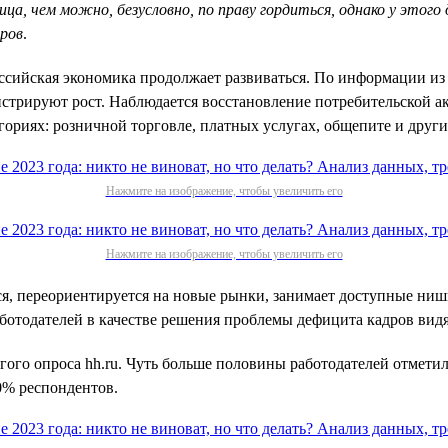
тица, чем можно, безусловно, по праву гордиться, однако у эт
дров
.
оссийская экономика продолжает развиваться. По информации и
стрируют рост. Наблюдается восстановление потребительской ак
ориях: розничной торговле, платных услугах, общепите и други
Нажмите на изображение, чтобы увеличить его
Нажмите на изображение, чтобы увеличить его
ется, переориентируется на новые рынки, занимает доступные н
ботодателей в качестве решения проблемы дефицита кадров видя
гого опроса hh.ru. Чуть больше половины работодателей отметил
0% респондентов.